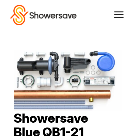
a
Showersave
Blue QB1-21