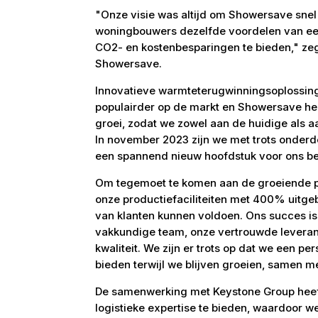
"Onze visie was altijd om Showersave snel
woningbouwers dezelfde voordelen van een
CO2- en kostenbesparingen te bieden," zeg
Showersave.
Innovatieve warmteterugwinningsoplossing
populairder op de markt en Showersave h
groei, zodat we zowel aan de huidige als 
In november 2023 zijn we met trots onder
een spannend nieuw hoofdstuk voor ons bed
Om tegemoet te komen aan de groeiende p
onze productiefaciliteiten met 400% uitg
van klanten kunnen voldoen. Ons succes i
vakkundige team, onze vertrouwde leveran
kwaliteit. We zijn er trots op dat we een p
bieden terwijl we blijven groeien, samen m
De samenwerking met Keystone Group heeft
logistieke expertise te bieden, waardoor we