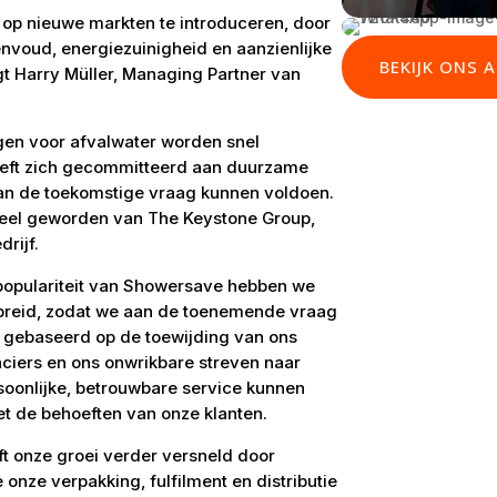
 op nieuwe markten te introduceren, door
voud, energiezuinigheid en aanzienlijke
BEKIJK ONS 
t Harry Müller, Managing Partner van
en voor afvalwater worden snel
eeft zich gecommitteerd aan duurzame
aan de toekomstige vraag kunnen voldoen.
deel geworden van The Keystone Group,
rijf.
opulariteit van Showersave hebben we
ebreid, zodat we aan de toenemende vraag
s gebaseerd op de toewijding van ons
ciers en ons onwrikbare streven naar
ersoonlijke, betrouwbare service kunnen
et de behoeften van onze klanten.
 onze groei verder versneld door
 onze verpakking, fulfilment en distributie