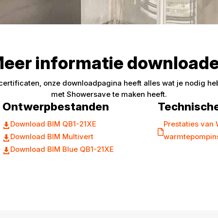
eer informatie download
rtificaten, onze downloadpagina heeft alles wat je nodig hebt
met Showersave te maken heeft.
Ontwerpbestanden
Technisch
Download BIM QB1-21XE
Prestaties van


Download BIM Multivert
warmtepompinst

Download BIM Blue QB1-21XE
